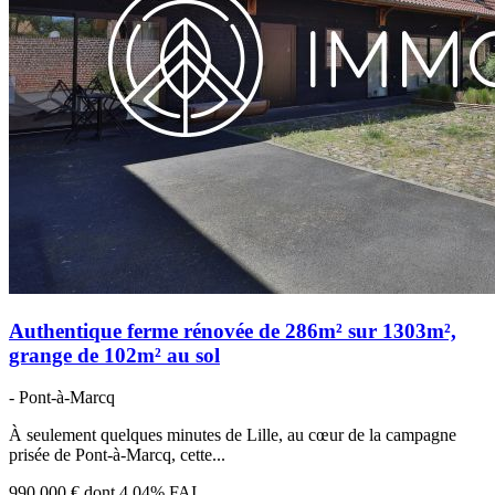
Authentique ferme rénovée de 286m² sur 1303m²,
grange de 102m² au sol
- Pont-à-Marcq
À seulement quelques minutes de Lille, au cœur de la campagne
prisée de Pont-à-Marcq, cette...
990 000 €
dont 4.04% FAI