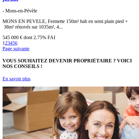
- Mons-en-Pévèle
MONS EN PEVELE, Fermette 150m² hab en semi plain pied +
38m² rénovés sur 1035m², 4...
545 000 €
dont 2.75% FAI
1
2
3
4
5
6
Page suivante
VOUS SOUHAITEZ DEVENIR PROPRIÉTAIRE ?
VOICI
NOS CONSEILS !
En savoir plus