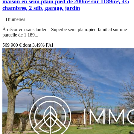
maison en semi plain pied de 200m² sur 1189m², 4/5
chambres, 2 sdb, garage, jardin
- Thumeries
À découvrir sans tarder – Superbe semi plain-pied familial sur une
parcelle de 1 189...
569 900 €
dont 3.49% FAI