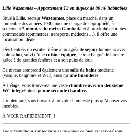
Lille Wazemmes – Appartement T3 en duplex de 80 m² habitables
Situé à
Lille
, secteur
Wazemmes
,
place du marché
, dans un
immeuble des années 1930, aucune charge de copropriété, à
seulement
2 minutes du métro Gambetta
et à proximité de toutes
commodités (commerces, transports, médecins…), il offre une
localisation idéale.
Dès l’entrée, un escalier mène à un agréable
séjour
lumineux avec
coin
salon
, suivi d’une
cuisine équipée
, le tout baigné de lumière
grâce à de grandes fenêtres et à son puits de jour.
Ce niveau comprend également une
salle de bains
moderne
(vasque, baignoire et WC), ainsi qu’
une buanderie
.
À l’étage, vous trouverez une vaste
chambre avec un deuxième
WC intégré
ainsi qu’
une seconde chambre.
Un bien rare, sans travaux à prévoir : il ne reste plus qu’à poser vos
meubles.
À VOIR RAPIDEMENT !!
Les informations sur les risques auxquels ce bien est exposé sont