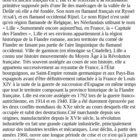
primitive supposée près d'une île des marécages de la vallée de la
Deûle où elle a été fondée. Son nom en flamand français est Ryssel
/riːsəl/), et en flamand occidental Rijsel. Le nom Rijsel n'est usité
qu'en région flamande de Belgique, les Néerlandais utilisant le nom
« Lille ».Surnommée encore aujourd'hui, en France, la « Capitale
des Flandres », Lille et ses environs appartiennent à la région
historique de la Flandre romane, ancien territoire du comté de
Flandre ne faisant pas partie de l'aire linguistique du flamand
occidental. Ville de garnison (en témoigne sa Citadelle), Lille a
connu une histoire mouvementée du Moyen Âge à la Révolution
française. Très souvent assiégée au cours de son histoire, elle a
appartenu successivement au royaume de France, à l'État
bourguignon, au Saint-Empire romain germanique et aux Pays-Bas
espagnols avant d'être définitivement rattachée à la France de Louis
XIV à la suite de la guerre de succession d'Espagne en même temps
que tout le territoire composant la province historique de la Flandre
française. Lille est encore assiégée en 1792 lors de la guerre franco-
autrichienne, en 1914 et en 1940. Elle a été durement éprouvée par
les deux conflits mondiaux du XXe siècle au cours desquels elle est
occupée et subit des destructions.Cité marchande depuis ses
origines, manufacturière depuis le XVIe siècle, la révolution
industrielle en fait une grande capitale industrielle, principalement
autour des industries textiles et mécaniques. Leur déclin, à partir des
années 1960, ouvre une longue période de crise et ce n'est qu'à partir