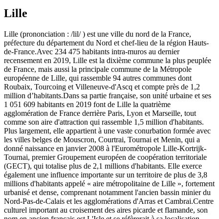
Lille
Lille (prononciation : /lil/ ) est une ville du nord de la France,
préfecture du département du Nord et chef-lieu de la région Hauts-
de-France.Avec 234 475 habitants intra-muros au dernier
recensement en 2019, Lille est la dixième commune la plus peuplée
de France, mais aussi la principale commune de la Métropole
européenne de Lille, qui rassemble 94 autres communes dont
Roubaix, Tourcoing et Villeneuve-d'Ascq et compte près de 1,2
million d’habitants.Dans sa partie française, son unité urbaine et ses
1 051 609 habitants en 2019 font de Lille la quatrième
agglomération de France derrière Paris, Lyon et Marseille, tout
comme son aire d'attraction qui rassemble 1,5 million d'habitants.
Plus largement, elle appartient à une vaste conurbation formée avec
les villes belges de Mouscron, Courtrai, Tournai et Menin, qui a
donné naissance en janvier 2008 à l'Eurométropole Lille-Kortrijk-
Tournai, premier Groupement européen de coopération territoriale
(GECT), qui totalise plus de 2,1 millions d'habitants. Elle exerce
également une influence importante sur un territoire de plus de 3,8
millions d'habitants appelé « aire métropolitaine de Lille », fortement
urbanisé et dense, comprenant notamment l'ancien bassin minier du
Nord-Pas-de-Calais et les agglomérations d'Arras et Cambrai.Centre
culturel important au croisement des aires picarde et flamande, son
nom en ancien français est L'Isle et se réfèrerait à sa localisation