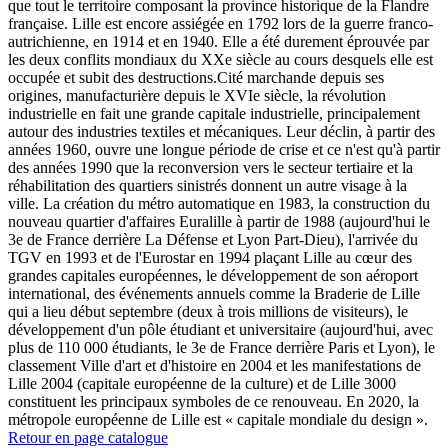
que tout le territoire composant la province historique de la Flandre
française. Lille est encore assiégée en 1792 lors de la guerre franco-
autrichienne, en 1914 et en 1940. Elle a été durement éprouvée par
les deux conflits mondiaux du XXe siècle au cours desquels elle est
occupée et subit des destructions.Cité marchande depuis ses
origines, manufacturière depuis le XVIe siècle, la révolution
industrielle en fait une grande capitale industrielle, principalement
autour des industries textiles et mécaniques. Leur déclin, à partir des
années 1960, ouvre une longue période de crise et ce n'est qu'à partir
des années 1990 que la reconversion vers le secteur tertiaire et la
réhabilitation des quartiers sinistrés donnent un autre visage à la
ville. La création du métro automatique en 1983, la construction du
nouveau quartier d'affaires Euralille à partir de 1988 (aujourd'hui le
3e de France derrière La Défense et Lyon Part-Dieu), l'arrivée du
TGV en 1993 et de l'Eurostar en 1994 plaçant Lille au cœur des
grandes capitales européennes, le développement de son aéroport
international, des événements annuels comme la Braderie de Lille
qui a lieu début septembre (deux à trois millions de visiteurs), le
développement d'un pôle étudiant et universitaire (aujourd'hui, avec
plus de 110 000 étudiants, le 3e de France derrière Paris et Lyon), le
classement Ville d'art et d'histoire en 2004 et les manifestations de
Lille 2004 (capitale européenne de la culture) et de Lille 3000
constituent les principaux symboles de ce renouveau. En 2020, la
métropole européenne de Lille est « capitale mondiale du design ».
Retour en page catalogue