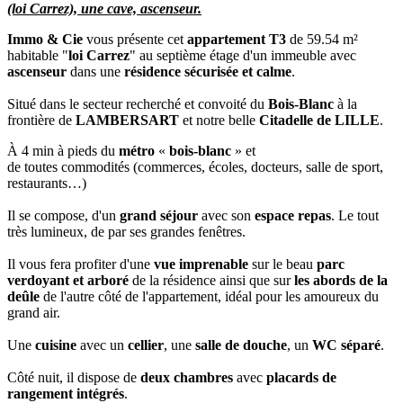
(loi Carrez), une cave, ascenseur.
Immo & Cie
vous présente cet
appartement T3
de 59.54 m²
habitable "
loi Carrez
" au septième étage d'un immeuble avec
ascenseur
dans une
résidence sécurisée et calme
.
Situé dans le secteur recherché et convoité du
Bois-Blanc
à la
frontière de
LAMBERSART
et notre belle
Citadelle de LILLE
.
À 4 min à pieds du
métro
«
bois-blanc
» et
de toutes commodités (commerces, écoles, docteurs, salle de sport,
restaurants…)
Il se compose, d'un
grand séjour
avec son
espace repas
. Le tout
très lumineux, de par ses grandes fenêtres.
Il vous fera profiter d'une
vue imprenable
sur le beau
parc
verdoyant et arboré
de la résidence ainsi que sur
les abords de la
deûle
de l'autre côté de l'appartement, idéal pour les amoureux du
grand air.
Une
cuisine
avec un
cellier
, une
salle de douche
, un
WC séparé
.
Côté nuit, il dispose de
deux chambres
avec
placards de
rangement intégrés
.