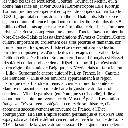
les villes belges de Mouscron, Courtrai, Tournai et Menin, qui a
donné naissance en janvier 2008 à l'Eurométropole Lille-Kortrijk-
Tournai, premier Groupement européen de coopération territoriale
(GECT), qui totalise plus de 2,1 millions d'habitants. Elle exerce
également une influence importante sur un territoire de plus de 3,8
millions d'habitants appelé « aire métropolitaine de Lille », fortement
urbanisé et dense, comprenant notamment l'ancien bassin minier du
Nord-Pas-de-Calais et les agglomérations d'Arras et Cambrai.Centre
culturel important au croisement des aires picarde et flamande, son
nom en ancien français est L'Isle et se réfèrerait à sa localisation
primitive supposée près d'une île des marécages de la vallée de la
Deûle où elle a été fondée. Son nom en flamand français est Ryssel
/riːsəl/), et en flamand occidental Rijsel. Le nom Rijsel n'est usité
qu'en région flamande de Belgique, les Néerlandais utilisant le nom
« Lille ».Surnommée encore aujourd'hui, en France, la « Capitale
des Flandres », Lille et ses environs appartiennent à la région
historique de la Flandre romane, ancien territoire du comté de
Flandre ne faisant pas partie de l'aire linguistique du flamand
occidental. Ville de garnison (en témoigne sa Citadelle), Lille a
connu une histoire mouvementée du Moyen Âge à la Révolution
française. Très souvent assiégée au cours de son histoire, elle a
appartenu successivement au royaume de France, à l'État
bourguignon, au Saint-Empire romain germanique et aux Pays-Bas
espagnols avant d'être définitivement rattachée à la France de Louis
XIV à la suite de la guerre de succession d'Espagne en même temps