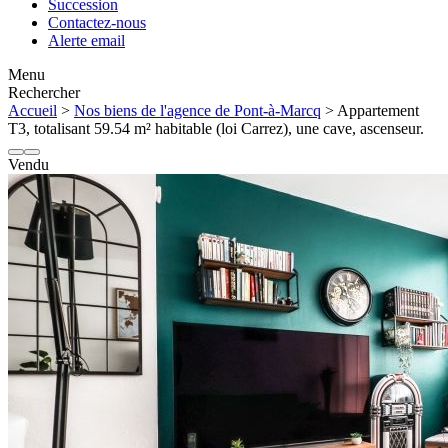
Succession
Contactez-nous
Alerte email
Menu
Rechercher
Accueil
>
Nos biens de l'agence de Pont-à-Marcq
> Appartement
T3, totalisant 59.54 m² habitable (loi Carrez), une cave, ascenseur.
Vendu