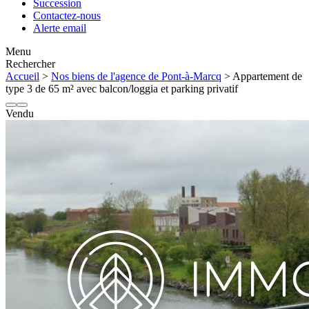
Succession
Contactez-nous
Alerte email
Menu
Rechercher
Accueil
>
Nos biens de l'agence de Pont-à-Marcq
> Appartement de
type 3 de 65 m² avec balcon/loggia et parking privatif
Vendu