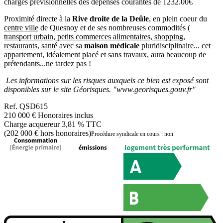
charges prévisionnelles des dépenses courantes de 1232.00€
Proximité directe à la
Rive droite de la Deûle
, en plein coeur du
centre ville
de Quesnoy et de ses nombreuses commodités (
transport urbain, petits commerces alimentaires, shopping,
restaurants, santé
avec sa
maison médicale
pluridisciplinaire... cet
appartement, idéalement placé et
sans travaux
, aura beaucoup de
prétendants...ne tardez pas !
Les informations sur les risques auxquels ce bien est exposé sont
disponibles sur le site Géorisques. "www.georisques.gouv.fr"
Ref.
QSD615
210 000 €
Honoraires inclus
Charge acquereur 3,81 % TTC
(202 000 € hors honoraires)
Procédure syndicale en cours : non