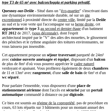
type T3 de 65 m² avec balcon/loggia et parking privatif.
Quesnoy-sur-Deûle
- Situé dans un "
éco-quartier
" s'inscrivant dans
une dynamique environnementale durable, né sur un
site
exceptionnel
à proximité directe du
centre ville
, limité par la
Deûle
au sud et la voie verte qui l'accompagne sur sa
berge droite
, cet
appartement
de
type 3
au second et dernier étage
d'un batiment
RT 2012
de 2017, (
sous décennale
), dont l'esprit
architectural inspiré par le "V" des ailes des mouettes, le glissement
des péniches et le rythme angulaire des toitures environnantes, ne
vous laissera pas insensible.
Cet appartement propose un
séjour traversant
parqueté de 24m²
avec
cuisine ouverte aménagée et équipé
, disposant d'un
balcon
de plus de 8m² d'où vous pourrez apprécier le
cadre naturel
verdoyant et apaisant. Vous profiterez également de deux
chambres
de 11 et 13m² avec
rangement
, d'une
salle de bain
de 6m² et d'un
wc séparé
.
Pour parfaire l'ensemble, vous disposerez d'une
place de
stationnement aérienne
dont l'accès est
sécurisé
par un
portail
automatique
commandé à distance ou par
digicode
.
Ce bien est soumis au
régime de la copropriété
, pas de procédure en
cours, 63 lots répartis sur 3 bâtiments pour un montant annuel des