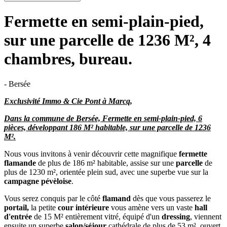
Fermette en semi-plain-pied,
sur une parcelle de 1236 M², 4
chambres, bureau.
- Bersée
Exclusivité Immo & Cie Pont à Marcq,
Dans la commune de Bersée, Fermette en semi-plain-pied, 6
pièces, développant 186 M² habitable, sur une parcelle de 1236
M².
Nous vous invitons à venir découvrir cette magnifique
fermette
flamande
de plus de 186 m² habitable, assise sur une
parcelle
de
plus de 1230 m², orientée plein sud, avec une superbe vue sur la
campagne pévèloise
.
Vous serez conquis par le côté
flamand
dès que vous passerez le
portail,
la petite
cour intérieure
vous amène vers un vaste
hall
d'entrée
de 15 M² entièrement vitré, équipé d'un
dressing
, viennent
ensuite un superbe
salon/séjour
cathédrale
de plus de 53 m², ouvert