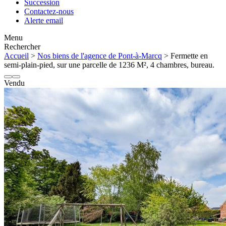
Succession
Contactez-nous
Alerte email
Menu
Rechercher
Accueil
>
Nos biens de l'agence de Pont-à-Marcq
> Fermette en
semi-plain-pied, sur une parcelle de 1236 M², 4 chambres, bureau.
Vendu