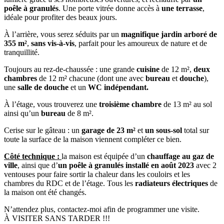
poêle à granulés
. Une porte vitrée donne accès à
une terrasse
,
idéale pour profiter des beaux jours.
À l’arrière, vous serez séduits par un
magnifique jardin arboré de
355 m²
,
sans vis-à-vis
, parfait pour les amoureux de nature et de
tranquillité.
Toujours au rez-de-chaussée : une grande
cuisine
de 12 m²,
deux
chambres
de 12 m² chacune (dont une avec
bureau
et
douche
),
une
salle de douche
et un
WC indépendant.
À l’étage, vous trouverez une
troisième chambre
de 13 m² au sol
ainsi qu’un
bureau
de 8 m².
Cerise sur le gâteau : un
garage de 23 m²
et
un sous-sol
total sur
toute la surface de la maison viennent compléter ce bien.
Côté technique :
la maison est équipée d’un
chauffage au gaz de
ville
, ainsi que d’
un poêle à granulés installé en août 2023
avec 2
ventouses pour faire sortir la chaleur dans les couloirs et les
chambres du RDC et de l’étage. Tous les
radiateurs électriques
de
la maison ont été changés.
N’attendez plus, contactez-moi afin de programmer une visite.
À VISITER SANS TARDER !!!