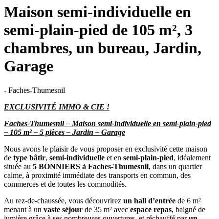
Maison semi-individuelle en
semi-plain-pied de 105 m², 3
chambres, un bureau, Jardin,
Garage
- Faches-Thumesnil
EXCLUSIVITÉ IMMO & CIE !
Faches-Thumesnil – Maison semi-individuelle en semi-plain-pied
– 105 m² – 5 pièces – Jardin – Garage
Nous avons le plaisir de vous proposer en exclusivité cette maison
de
type bâtir
,
semi-individuelle
et en
semi-plain-pied
, idéalement
située au
5 BONNIERS à Faches-Thumesnil
, dans un quartier
calme, à proximité immédiate des transports en commun, des
commerces et de toutes les commodités.
Au rez-de-chaussée, vous découvrirez
un hall d’entrée
de 6 m²
menant à un
vaste séjour
de 35 m² avec
espace repas
, baigné de
lumière grâce à ses nombreuses ouvertures, et réchauffé par
un