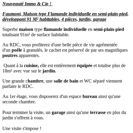
Nouveauté Immo & Cie !
Faumont, Maison type Flamande individuelle en semi-plain-pied,
développant 91 M² habitables, 4 pièces, jardin, garage
Superbe
maison
type
flamande individuelle
en
semi-plain-pied
totalisant 91m² de surface habitable.
Au RDC, vous profiterez d'une belle pièce de vie agrémentée
d'un
poêle
à granulés, le cachet est préservé de par ses magnifiques
poutres
apparentes.
Quant à la
cuisine,
elle est entièrement
équipée
et totalise plus de
18m² avec vue sur le
jardin.
Une grande c
hambre
, une
salle de bain
et WC séparé viennent
parfaire le RDC.
Au 1er étage, vous disposerez d'un espace
bureau
ainsi qu'une
seconde chambre.
Pour terminer la visite, un
garage
ainsi qu'une
terrasse
en plus du
jardin s'offrent à vous.
Une visite s'impose !