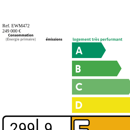
Ref.
EWM472
249 000 €
299
9