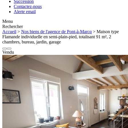
Succession
Contactez-nous
Alerte email
Menu
Rechercher
Accueil
>
Nos biens de l'agence de Pont-à-Marcq
> Maison type
Flamande individuelle en semi-plain-pied, totalisant 91 m², 2
chambres, bureau, jardin, garage
Vendu