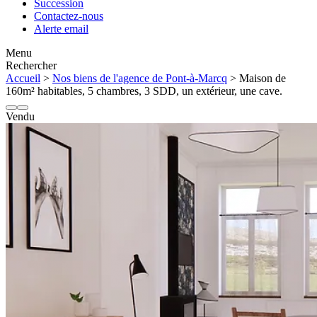
Succession
Contactez-nous
Alerte email
Menu
Rechercher
Accueil
>
Nos biens de l'agence de Pont-à-Marcq
> Maison de
160m² habitables, 5 chambres, 3 SDD, un extérieur, une cave.
Vendu