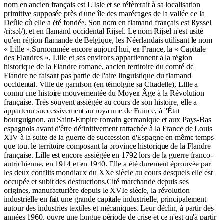
nom en ancien français est L'Isle et se réfèrerait à sa localisation
primitive supposée près d'une île des marécages de la vallée de la
Deûle où elle a été fondée. Son nom en flamand français est Ryssel
/riːsəl/), et en flamand occidental Rijsel. Le nom Rijsel n'est usité
qu'en région flamande de Belgique, les Néerlandais utilisant le nom
« Lille ».Surnommée encore aujourd'hui, en France, la « Capitale
des Flandres », Lille et ses environs appartiennent à la région
historique de la Flandre romane, ancien territoire du comté de
Flandre ne faisant pas partie de l'aire linguistique du flamand
occidental. Ville de garnison (en témoigne sa Citadelle), Lille a
connu une histoire mouvementée du Moyen Âge à la Révolution
française. Très souvent assiégée au cours de son histoire, elle a
appartenu successivement au royaume de France, à l'État
bourguignon, au Saint-Empire romain germanique et aux Pays-Bas
espagnols avant d'être définitivement rattachée à la France de Louis
XIV à la suite de la guerre de succession d'Espagne en même temps
que tout le territoire composant la province historique de la Flandre
française. Lille est encore assiégée en 1792 lors de la guerre franco-
autrichienne, en 1914 et en 1940. Elle a été durement éprouvée par
les deux conflits mondiaux du XXe siècle au cours desquels elle est
occupée et subit des destructions.Cité marchande depuis ses
origines, manufacturière depuis le XVIe siècle, la révolution
industrielle en fait une grande capitale industrielle, principalement
autour des industries textiles et mécaniques. Leur déclin, à partir des
années 1960, ouvre une longue période de crise et ce n'est qu'à partir