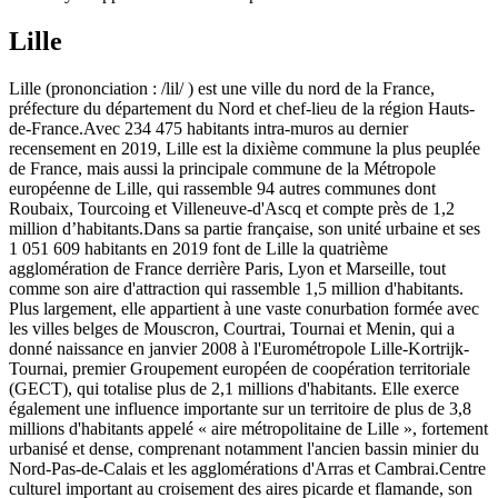
Lille
Lille (prononciation : /lil/ ) est une ville du nord de la France,
préfecture du département du Nord et chef-lieu de la région Hauts-
de-France.Avec 234 475 habitants intra-muros au dernier
recensement en 2019, Lille est la dixième commune la plus peuplée
de France, mais aussi la principale commune de la Métropole
européenne de Lille, qui rassemble 94 autres communes dont
Roubaix, Tourcoing et Villeneuve-d'Ascq et compte près de 1,2
million d’habitants.Dans sa partie française, son unité urbaine et ses
1 051 609 habitants en 2019 font de Lille la quatrième
agglomération de France derrière Paris, Lyon et Marseille, tout
comme son aire d'attraction qui rassemble 1,5 million d'habitants.
Plus largement, elle appartient à une vaste conurbation formée avec
les villes belges de Mouscron, Courtrai, Tournai et Menin, qui a
donné naissance en janvier 2008 à l'Eurométropole Lille-Kortrijk-
Tournai, premier Groupement européen de coopération territoriale
(GECT), qui totalise plus de 2,1 millions d'habitants. Elle exerce
également une influence importante sur un territoire de plus de 3,8
millions d'habitants appelé « aire métropolitaine de Lille », fortement
urbanisé et dense, comprenant notamment l'ancien bassin minier du
Nord-Pas-de-Calais et les agglomérations d'Arras et Cambrai.Centre
culturel important au croisement des aires picarde et flamande, son