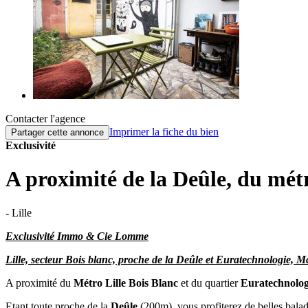
Contacter l'agence
Imprimer la fiche du bien
Partager cette annonce
Exclusivité
A proximité de la Deûle, du métr
- Lille
Exclusivité Immo & Cie Lomme
Lille, secteur Bois blanc, proche de la Deûle et Euratechnologie, M
A proximité du
Métro Lille Bois Blanc
et du quartier
Euratechnolog
Etant toute proche de la
Deûle
(200m), vous profiterez de belles balad