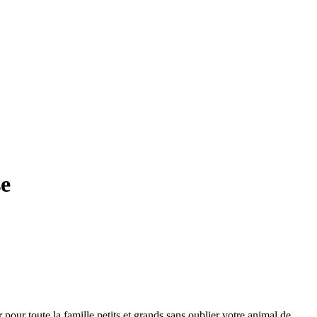
se
 pour toute la famille petits et grands sans oublier votre animal de