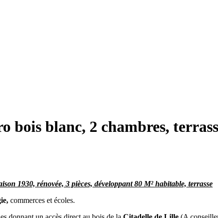
o bois blanc, 2 chambres, terras
aison 1930, rénovée, 3 pièces, développant 80 M² habitable, terrasse
ie,
commerces et écoles.
es donnant un accès direct au bois de la
Citadelle de Lille
(A conseiller