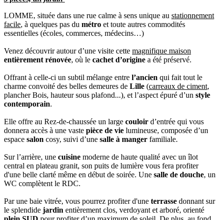
LOMME, située dans une rue calme à sens unique au
stationnement
facile
, à quelques pas du
métro
et toute autres commodités
essentielles (écoles, commerces, médecins…)
Venez découvrir autour d’une visite cette
magnifique maison
entièrement rénovée
, où le
cachet d’origine
a été préservé.
Offrant à celle-ci un subtil mélange entre
l’ancien
qui fait tout le
charme convoité des belles demeures de
Lille
(
carreaux de ciment
,
plancher Bois, hauteur sous plafond...), et l’aspect épuré d’un
style
contemporain
.
Elle offre au Rez-de-chaussée un large
couloir
d’entrée qui vous
donnera accès à une vaste
pièce de vie
lumineuse, composée d’un
espace
salon
cosy, suivi d’une
salle à manger
familiale.
Sur l’arrière, une
cuisine
moderne de haute qualité avec un îlot
central en plateau granit, son puits de lumière vous fera profiter
d'une belle clarté même en début de soirée. Une
salle de douche
, un
WC complètent le RDC.
Par une baie vitrée, vous pourrez profiter d'une
terrasse
donnant sur
le splendide
jardin
entièrement clos, verdoyant et arboré, orienté
plein SUD
pour profiter d’un maximum de soleil. De plus, au fond