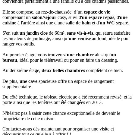
conviendra parfaitement à une famille ou à des citadins passionnés.
Elle se compose, au rez-de-chaussée, d’un
espace de vie
comprenant un
salon/séjour
cosy, suivi d'
un espace repas
, d'
une
cuisine
à l'arrière ainsi que d'une
salle de bain
et d'
un WC
séparé.
S'en suit
un jardin clos
de 60m²,
sans vis-à-vis
, qui saura satisfaire
les amateurs de jardinage, ainsi qu’
une remise
au fond, idéale pour
ranger vos outils.
Au premier étage, vous trouverez
une chambre
ainsi qu'
un
bureau
, idéal pour le télétravail ou pour en faire un dressing.
Au deuxième étage,
deux belles chambres
complètent ce bien.
De plus,
une cave
spacieuse offre un espace de rangement
supplémentaire.
Du côté technique, le tableau électrique a été récemment révisé, et la
porte ainsi que les fenêtres ont été changées en 2013.
N'hésitez pas à saisir cette chance exceptionnelle de devenir le
propriétaire de cette maison.
Contactez-nous dès maintenant pour organiser une visite et
découvrir tout ce qu'elle a à offrir !!!