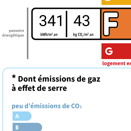
341
43