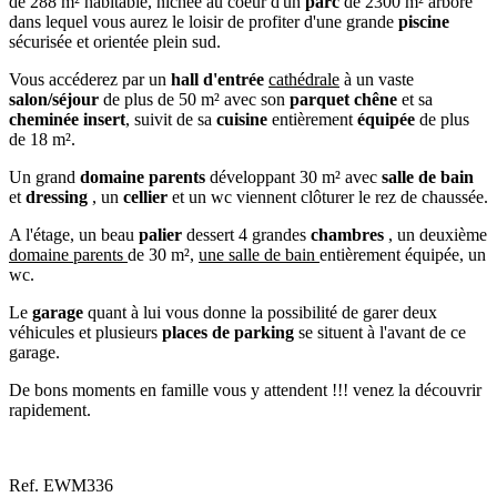
de 288 m² habitable, nichée au coeur d'un
parc
de 2300 m² arboré
dans lequel vous aurez le loisir de profiter d'une grande
piscine
sécurisée et orientée plein sud.
Vous accéderez par un
hall d'entrée
cathédrale
à un vaste
salon/séjour
de plus de 50 m² avec son
parquet chêne
et sa
cheminée insert
, suivit de sa
cuisine
entièrement
équipée
de plus
de 18 m².
Un grand
domaine parents
développant 30 m² avec
salle de bain
et
dressing
, un
cellier
et un wc viennent clôturer le rez de chaussée.
A l'étage, un beau
palier
dessert 4 grandes
chambres
, un deuxième
domaine parents
de 30 m²,
une salle de bain
entièrement équipée, un
wc.
Le
garage
quant à lui vous donne la possibilité de garer deux
véhicules et plusieurs
places de parking
se situent à l'avant de ce
garage.
De bons moments en famille vous y attendent !!! venez la découvrir
rapidement.
Ref.
EWM336