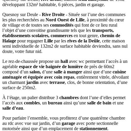
développant 132m² habitable, 6 pièces, jardin et garage.
Quesnoy sur Deule
- Rive Droite
- Située sur l’une des communes
les plus recherchées au
Nord Ouest de Lille
, à proximité du cœur
de village et de toutes ses
commodités
qui font de ce lieu rural
l’objet d’une convoitise grandissante tels que les
transports,
établissements scolaires, commerces
en tout genre,
chemin de
Halage
pour regagner
Lille
par les
rives de la Deûle
, cette maison
semi individuelle de 132m2 de surface habitable deviendra, sans nul
doute, votre futur nid.
Le rez-de-chaussée propose un
hall
avec wc permettant l’accès à un
agréable
espace de vie baignée de lumière
de près de 60m2
composé d’un
salon,
d’une
salle à manger
ainsi que d’une
cuisine
aménagée et équipée avec coin repas
, entièrement vitrée, dévoilant
un charmant
jardin
avec
terrasse
, clos, de bonne orientation, d’une
surface de 250m2.
À l’étage, un palier distribue 3
chambres
dont l’une d’elles permet
l’accès aux
combles
, un
bureau
ainsi qu’une
salle de bain
et une
salle d’eau
.
Pour parfaire l’ensemble, vous profiterez d’une quatrième chambre
au rdc avec vue sur jardin, d’un
garage
avec porte sectionnelle
motorisée ainsi que d’un emplacement de
stationnement
.