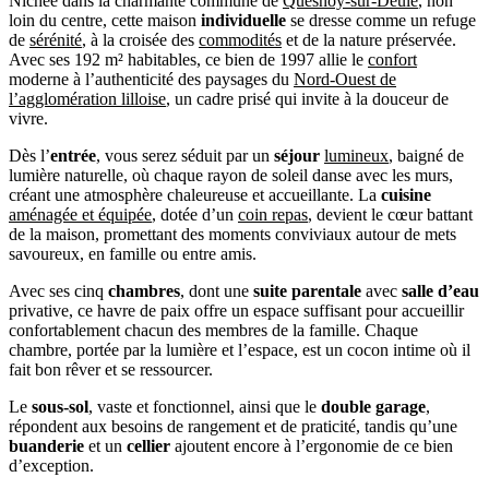
Nichée dans la charmante commune de
Quesnoy-sur-Deûle
, non
loin du centre, cette maison
individuelle
se dresse comme un refuge
de
sérénité
, à la croisée des
commodités
et de la nature préservée.
Avec ses 192 m² habitables, ce bien de 1997 allie le
confort
moderne à l’authenticité des paysages du
Nord-Ouest de
l’agglomération lilloise
, un cadre prisé qui invite à la douceur de
vivre.
Dès l’
entrée
, vous serez séduit par un
séjour
lumineux
, baigné de
lumière naturelle, où chaque rayon de soleil danse avec les murs,
créant une atmosphère chaleureuse et accueillante. La
cuisine
aménagée et équipée
, dotée d’un
coin repas
, devient le cœur battant
de la maison, promettant des moments conviviaux autour de mets
savoureux, en famille ou entre amis.
Avec ses cinq
chambres
, dont une
suite parentale
avec
salle d’eau
privative, ce havre de paix offre un espace suffisant pour accueillir
confortablement chacun des membres de la famille. Chaque
chambre, portée par la lumière et l’espace, est un cocon intime où il
fait bon rêver et se ressourcer.
Le
sous-sol
, vaste et fonctionnel, ainsi que le
double garage
,
répondent aux besoins de rangement et de praticité, tandis qu’une
buanderie
et un
cellier
ajoutent encore à l’ergonomie de ce bien
d’exception.