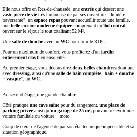
Elle nous offre en Rez-de-chaussée, une
entrée
qui dessert une
vaste
pièce de vie
très lumineuse de par ses ouvertures "lumière
traversante", un
espace repas
pouvant accueillir toute une famille,
une
belle cuisine moderne équipée
comprenant un
îlot central
ouvert sur le séjour le tout totalisant 52 M².
Une
salle de douche
avec un
WC
pour finir le RDC.
Pour un maximum de confort, vous profiterez d'un
jardin
entièrement clos
bien ensoleillé.
Au premier étage, vous découvrirez
deux belles chambres
dont une
avec
dressing
, ainsi qu'une
salle de bain complète
"
bain + douche
+ vasque
", un
WC
.
Au second étage, une grande chambre.
Côté pratique
une cave saine
pour du rangement,
une place de
parking privée
ainsi qu’
un garage de 25 m²,
pouvant recevoir une
voiture familiale ou voiture + moto.
Coup de cœur de l'agence de par son état technique impeccable et sa
situation géographique.