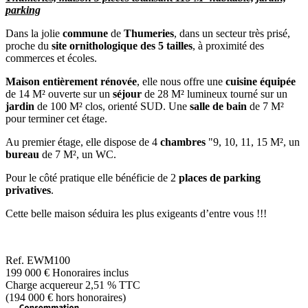
parking
Dans la jolie
commune
de
Thumeries
, dans un secteur très prisé,
proche du
site ornithologique des 5 tailles
, à proximité des
commerces et écoles.
Maison entièrement rénovée
, elle nous offre une
cuisine équipée
de 14 M² ouverte sur un
séjour
de 28 M² lumineux tourné sur un
jardin
de 100 M² clos, orienté SUD. Une
salle de bain
de 7 M²
pour terminer cet étage.
Au premier étage, elle dispose de 4
chambres
"9, 10, 11, 15 M², un
bureau
de 7 M², un WC.
Pour le côté pratique elle bénéficie de 2
places de parking
privatives
.
Cette belle maison séduira les plus exigeants d’entre vous !!!
Ref.
EWM100
199 000 €
Honoraires inclus
Charge acquereur 2,51 % TTC
(194 000 € hors honoraires)