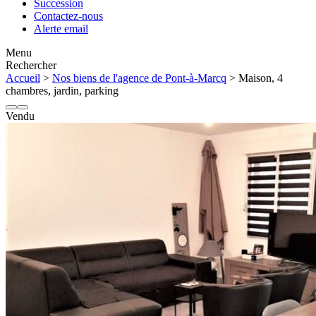
Succession
Contactez-nous
Alerte email
Menu
Rechercher
Accueil
>
Nos biens de l'agence de Pont-à-Marcq
> Maison, 4
chambres, jardin, parking
Vendu