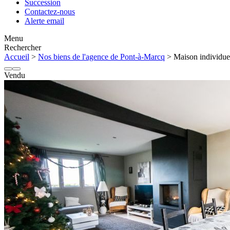
Succession
Contactez-nous
Alerte email
Menu
Rechercher
Accueil
>
Nos biens de l'agence de Pont-à-Marcq
> Maison individuell
Vendu