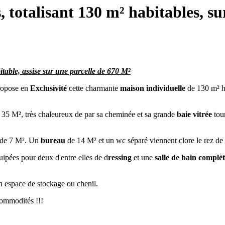
 totalisant 130 m² habitables, su
table, assise sur une parcelle de 670 M²
opose en
Exclusivité
cette charmante
maison individuelle
de 130 m² h
35 M², très chaleureux de par sa cheminée et sa grande
baie vitrée
tou
de 7 M². Un
bureau
de 14 M² et un wc séparé viennent clore le rez de
ipées pour deux d'entre elles de d
ressing
et une
salle de bain complè
un espace de stockage ou chenil.
commodités !!!