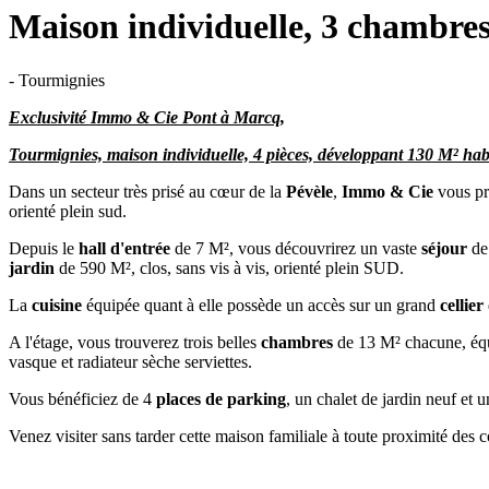
Maison individuelle, 3 chambres,
- Tourmignies
Exclusivité Immo & Cie Pont à Marcq,
Tourmignies, maison individuelle, 4 pièces, développant 130 M² habi
Dans un secteur très prisé au cœur de la
Pévèle
,
Immo & Cie
vous pr
orienté plein sud.
Depuis le
hall d'entrée
de 7 M², vous découvrirez un vaste
séjour
de 
jardin
de 590 M², clos, sans vis à vis, orienté plein SUD.
La
cuisine
équipée quant à elle possède un accès sur un grand
cellier
A l'étage, vous trouverez trois belles
chambres
de 13 M² chacune, équ
vasque et radiateur sèche serviettes.
Vous bénéficiez de 4
places de parking
, un chalet de jardin neuf et 
Venez visiter sans tarder cette maison familiale à toute proximité des 