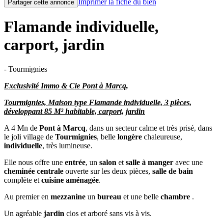
Imprimer la fiche du bien
Partager cette annonce
Flamande individuelle,
carport, jardin
- Tourmignies
Exclusivité Immo & Cie Pont à Marcq,
Tourmignies, Maison type Flamande individuelle, 3 pièces,
développant 85 M² habitable, carport, jardin
A 4 Mn de
Pont à Marcq
, dans un secteur calme et très prisé, dans
le joli village de
Tourmignies
, belle
longère
chaleureuse,
individuelle
, très lumineuse.
Elle nous offre une
entrée
, un
salon
et
salle à manger
avec une
cheminée centrale
ouverte sur les deux pièces,
salle de bain
complète et
cuisine aménagée
.
Au premier en
mezzanine
un
bureau
et une belle
chambre
.
Un agréable
jardin
clos et arboré sans vis à vis.