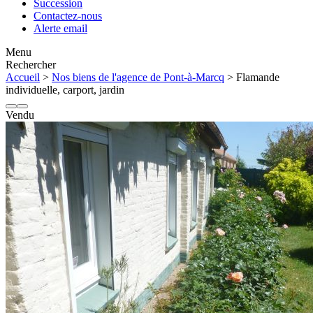
Succession
Contactez-nous
Alerte email
Menu
Rechercher
Accueil
>
Nos biens de l'agence de Pont-à-Marcq
> Flamande
individuelle, carport, jardin
Vendu