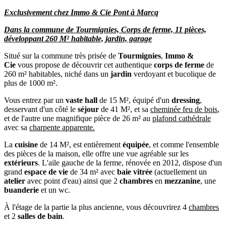
Exclusivement chez Immo & Cie Pont à Marcq
Dans la commune de Tourmignies, Corps de ferme, 11 pièces,
développant 260 M² habitable, jardin, garage
Situé sur la commune très prisée de
Tourmignies
,
Immo &
Cie
vous propose de découvrir cet authentique
corps de ferme
de
260 m² habitables, niché dans un
jardin
verdoyant et bucolique de
plus de 1000 m².
Vous entrez par un
vaste hall
de 15 M², équipé d'un
dressing
,
desservant d'un côté le
séjour
de 41 M², et sa
cheminée feu de bois
,
et de l'autre une magnifique pièce de 26 m² au
plafond cathédrale
avec sa
charpente apparente.
La
cuisine
de 14 M², est entièrement
équipée
, et comme l'ensemble
des pièces de la maison, elle offre une vue agréable sur les
extérieurs
. L'aile gauche de la ferme, rénovée en 2012, dispose d'un
grand
espace de vie
de 34 m² avec
baie vitrée
(actuellement un
atelier
avec point d'eau) ainsi que 2
chambres
en
mezzanine
, une
buanderie
et un wc.
À l'étage de la partie la plus ancienne, vous découvrirez 4
chambres
et 2
salles de bain
.