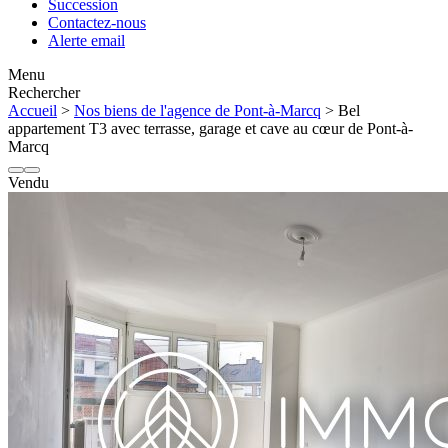
Succession
Contactez-nous
Alerte email
Menu
Rechercher
Accueil
>
Nos biens de l'agence de Pont-à-Marcq
> Bel
appartement T3 avec terrasse, garage et cave au cœur de Pont-à-
Marcq
Vendu