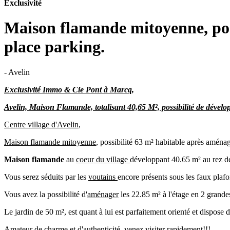
Exclusivité
Maison flamande mitoyenne, possi
place parking.
- Avelin
Exclusivité Immo & Cie Pont à Marcq,
Avelin, Maison Flamande, totalisant 40,65 M², possibilité de dévelo
Centre village d'Avelin
,
Maison flamande mitoyenne
, possibilité 63 m² habitable après amén
Maison flamande
au
coeur du village
développant 40.65 m² au rez 
Vous serez séduits par les
voutains
encore présents sous les faux plaf
Vous avez la possibilité d'
aménager
les 22.85 m² à l'étage en 2 grand
Le jardin de 50 m², est quant à lui est parfaitement orienté et dispose 
Amateur de
charme et d'authenticité
, venez visiter rapidement!!!