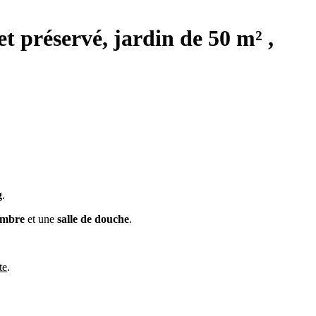
t préservé, jardin de 50 m² ,
g
.
ambre
et une
salle de douche
.
te
.