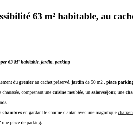
bilité 63 m² habitable, au cache
pper 63 M² habitable, jardin, parking
agement du
grenier
au
cachet préservé
,
jardin
de 50 m2 ,
place parkin
de chaussée, comprenant une
cuisine
meublée, un
salon/séjour,
une
ch
onds.
es
chambres
en gardant le charme d'antan avec une magnifique
charpen
d' une place de parking.