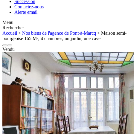
Succession
Contactez-nous
Alerte email
Menu
Rechercher
Accueil
>
Nos biens de l'agence de Pont-à-Marcq
> Maison semi-
bourgeoise 165 M², 4 chambres, un jardin, une cave
Vendu