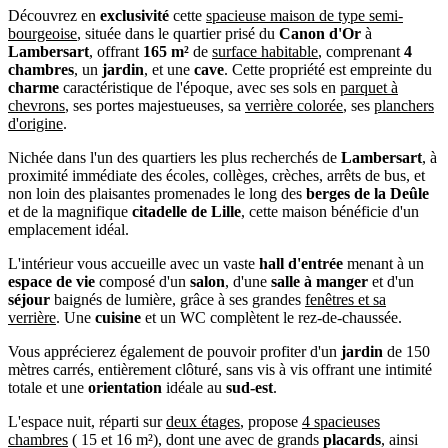
Découvrez en
exclusivité
cette
spacieuse maison de type semi-
bourgeoise
, située dans le quartier prisé du
Canon d'Or
à
Lambersart
, offrant
165 m²
de
surface habitable
, comprenant
4
chambres
, un
jardin
, et une
cave
. Cette propriété est empreinte du
charme
caractéristique de l'époque, avec ses sols en
parquet à
chevrons
, ses portes majestueuses, sa
verrière colorée
, ses
planchers
d'origine
.
Nichée dans l'un des quartiers les plus recherchés de
Lambersart
, à
proximité immédiate des écoles, collèges, crèches, arrêts de bus, et
non loin des plaisantes promenades le long des
berges de la Deûle
et de la magnifique
citadelle de Lille
, cette maison bénéficie d'un
emplacement idéal.
L'intérieur vous accueille avec un vaste
hall d'entrée
menant à un
espace de vie
composé d'un
salon
, d'une
salle à manger
et d'un
séjour
baignés de lumière, grâce à ses grandes
fenêtres et sa
verrière
. Une
cuisine
et un WC complètent le rez-de-chaussée.
Vous apprécierez également de pouvoir profiter d'un
jardin
de 150
mètres carrés, entièrement clôturé, sans vis à vis offrant une intimité
totale et une
orientation
idéale au
sud-est
.
L'espace nuit, réparti sur
deux étages
, propose
4 spacieuses
chambres
( 15 et 16 m²), dont une avec de grands
placards
, ainsi