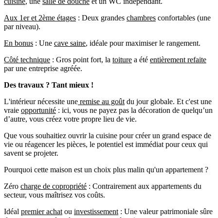
cuisine
, une
salle de douche
et un WC indépendant.
Aux 1er et 2ème étages
: Deux grandes
chambres
confortables (une
par niveau).
En bonus
: Une
cave saine
, idéale pour maximiser le rangement.
Côté technique
: Gros point fort, la
toiture
a été
entièrement refaite
par une entreprise agréée.
Des travaux ? Tant mieux !
L'intérieur nécessite une
remise au goût
du jour globale. Et c'est une
vraie
opportunité
: ici, vous ne payez pas la décoration de quelqu’un
d’autre, vous créez votre propre lieu de vie.
Que vous souhaitiez ouvrir la cuisine pour créer un grand espace de
vie ou réagencer les pièces, le potentiel est immédiat pour ceux qui
savent se projeter.
Pourquoi cette maison est un choix plus malin qu'un appartement ?
Zéro
charge de copropriété
: Contrairement aux appartements du
secteur, vous maîtrisez vos coûts.
Idéal
premier achat
ou
investissement
: Une valeur patrimoniale sûre