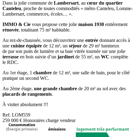
Dans la jolie commune de
Lambersart
, au
cœur du quartier
Canteleu
, proche de toutes commodités « métro Canteleu, Lomme-
Lambersart, commerces, écoles… ».
IMMO & Cie
vous propose cette jolie
maison 1930
entièrement
rénovée
, totalisant 75 m² habitable.
Au rez-de-chaussée, vous découvrirez une
entrée
donnant accès à
une
cuisine équipée
de 12 m², un
séjour
de 29 m² lumineux
de par son puits de lumière et sa baie vitrée tournée sur une jolie
terrasse
en bois suivie d’un
jardinet
de 55 m², un
WC
complète
le RDC.
Au 1er étage, 1
chambre
de 12 m², une salle de bain, pour le côté
pratique un second WC.
Au 2ème étage,
une grande chambre
de 20 m² au sol avec des
placards de rangements
.
À visiter absolument !!!
Ref.
LOM559
259 000 €
Honoraires charge vendeur