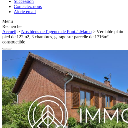
Succession
Contactez-nous
Alerte email
Menu
Rechercher
Accueil
>
Nos biens de l'agence de Pont-à-Marcq
> Véritable plain
pied de 122m2, 3 chambres, garage sur parcelle de 1716m²
constructible