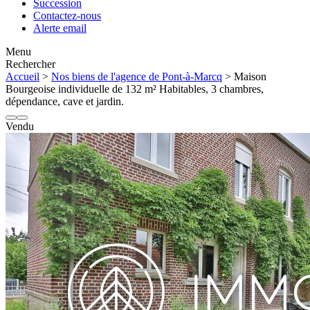
Succession
Contactez-nous
Alerte email
Menu
Rechercher
Accueil
>
Nos biens de l'agence de Pont-à-Marcq
> Maison
Bourgeoise individuelle de 132 m² Habitables, 3 chambres,
dépendance, cave et jardin.
Vendu