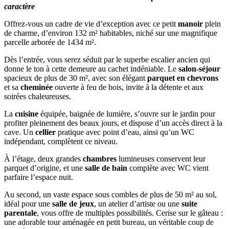
caractère
Offrez-vous un cadre de vie d’exception avec ce petit
manoir
plein
de charme, d’environ 132 m² habitables, niché sur une magnifique
parcelle arborée de 1434 m².
Dès l’entrée, vous serez séduit par le superbe escalier ancien qui
donne le ton à cette demeure au cachet indéniable. Le
salon-séjour
spacieux de plus de 30 m², avec son élégant
parquet
en chevrons
et sa
cheminée
ouverte à feu de bois, invite à la détente et aux
soirées chaleureuses.
La
cuisine
équipée, baignée de lumière, s’ouvre sur le jardin pour
profiter pleinement des beaux jours, et dispose d’un accès direct à la
cave. Un
cellier
pratique avec point d’eau, ainsi qu’un WC
indépendant, complètent ce niveau.
À l’étage, deux grandes
chambres
lumineuses conservent leur
parquet d’origine, et une
salle de bain
complète avec WC vient
parfaire l’espace nuit.
Au second, un vaste espace sous combles de plus de 50 m² au sol,
idéal pour une
salle de jeux
, un atelier d’artiste ou une
suite
parentale
, vous offre de multiples possibilités. Cerise sur le gâteau :
une adorable tour aménagée en petit bureau, un véritable coup de